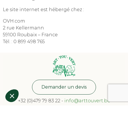
Le site internet est hébergé chez :
OVH.com
2 rue Kellermann
59100 Roubaix – France
Tél. : 0 899 498 765
Demander un devis
+32 (0)479 79 83 22
-
info@arttouvert.be
Rue de la Vicairie, 5 - 7601 Péruwelz
Facebook :
Art-Tou-Vert
© 2024 – Art-Tou-Vert. Tous droits réservés.